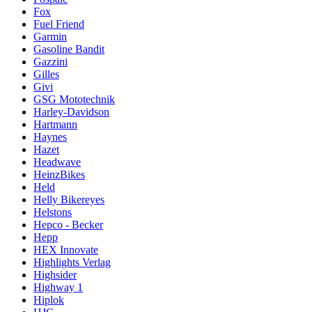
Fox
Fuel Friend
Garmin
Gasoline Bandit
Gazzini
Gilles
Givi
GSG Mototechnik
Harley-Davidson
Hartmann
Haynes
Hazet
Headwave
HeinzBikes
Held
Helly Bikereyes
Helstons
Hepco - Becker
Hepp
HEX Innovate
Highlights Verlag
Highsider
Highway 1
Hiplok