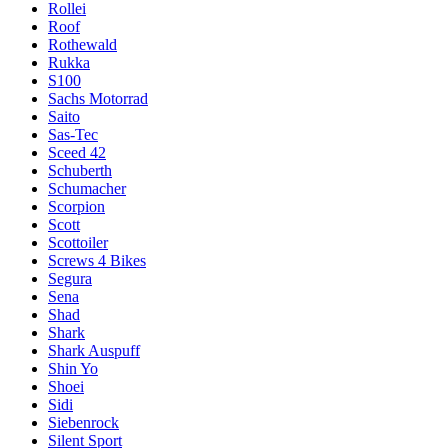
Rollei
Roof
Rothewald
Rukka
S100
Sachs Motorrad
Saito
Sas-Tec
Sceed 42
Schuberth
Schumacher
Scorpion
Scott
Scottoiler
Screws 4 Bikes
Segura
Sena
Shad
Shark
Shark Auspuff
Shin Yo
Shoei
Sidi
Siebenrock
Silent Sport