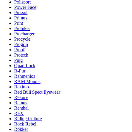
Polisport
Power Face
Pressol
Primus
Print
Probiker
Procharger
Procycle
Progrip
Proof
Protech
Puig
Quad Lock
R-Pur
Rahmenlos
RAM Mounts
Raximo
Red Bull Spect Eyewear
Rekurv
Remus
Renthal
RFX
Riding Culture
Rock Rebel
Rokker