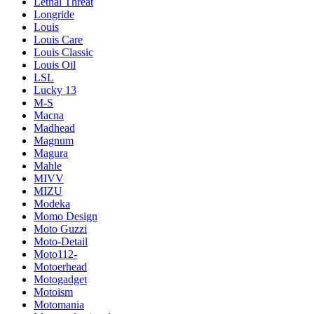
Lethal Threat
Longride
Louis
Louis Care
Louis Classic
Louis Oil
LSL
Lucky 13
M-S
Macna
Madhead
Magnum
Magura
Mahle
MIVV
MIZU
Modeka
Momo Design
Moto Guzzi
Moto-Detail
Moto112-
Motoerhead
Motogadget
Motoism
Motomania