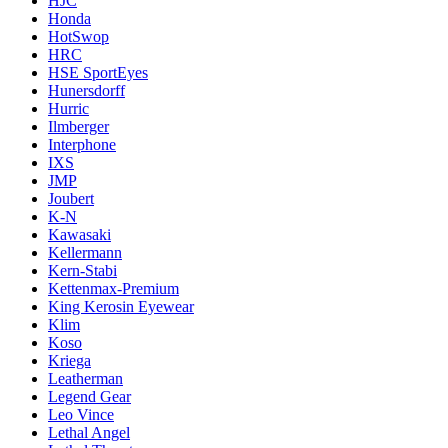
HJC
Honda
HotSwop
HRC
HSE SportEyes
Hunersdorff
Hurric
Ilmberger
Interphone
IXS
JMP
Joubert
K-N
Kawasaki
Kellermann
Kern-Stabi
Kettenmax-Premium
King Kerosin Eyewear
Klim
Koso
Kriega
Leatherman
Legend Gear
Leo Vince
Lethal Angel