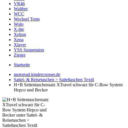
VR46
Walther
WCC
Wechsel Tents
Wolo
X-lite
Xelion
Xena
Xlayer
YSS Suspension
Zieger
Startseite
motorrad.kindercrosser.de
Sattel- & Reisetaschen > Satteltaschen Textil
H+B Seitentaschensatz XTravel schwarz für C-Bow System
Hepco und Becker