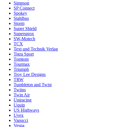
Simpson
SP Connect
Spokey
Stahlbus
Storm
Super Shield
Supersprox
SW-Motech
TCX
Text und Technik Verlag
Tigra Sport
Tomtom
Tourmax
Triumph
Troy Lee Designs
TRW
Tumbleton and Twist
Twiins
Twin Air
Uniracing
Uquip
US Highways
Uvex
Vanucci
Vespa