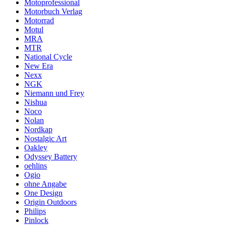
Motoprofessional
Motorbuch Verlag
Motorrad
Motul
MRA
MTR
National Cycle
New Era
Nexx
NGK
Niemann und Frey
Nishua
Noco
Nolan
Nordkap
Nostalgic Art
Oakley
Odyssey Battery
oehlins
Ogio
ohne Angabe
One Design
Origin Outdoors
Philips
Pinlock