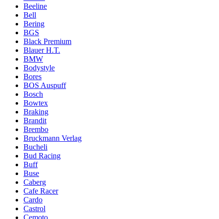
Beeline
Bell
Bering
BGS
Black Premium
Blauer H.T.
BMW
Bodystyle
Bores
BOS Auspuff
Bosch
Bowtex
Braking
Brandit
Brembo
Bruckmann Verlag
Bucheli
Bud Racing
Buff
Buse
Caberg
Cafe Racer
Cardo
Castrol
Cemoto