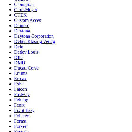
Champion
Craft-Meyer
CTEK
Custom Acces
Dainese
Daytona
Daytona Corporation
Delius Klasing Verlag
Delo
Detlev Louis
DID
DMD
Ducati Corse
Enuma
Ermax
Esbit
Falcon
Fastway
Fehling
Fenix
Fix-it Easy
Foliatec
Forma
Forvert
Fospaic