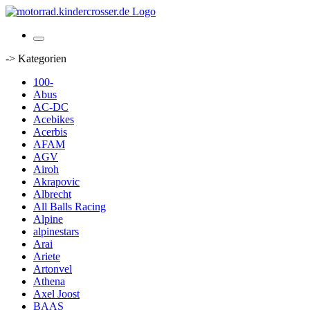
-> Kategorien
100-
Abus
AC-DC
Acebikes
Acerbis
AFAM
AGV
Airoh
Akrapovic
Albrecht
All Balls Racing
Alpine
alpinestars
Arai
Ariete
Artonvel
Athena
Axel Joost
BAAS