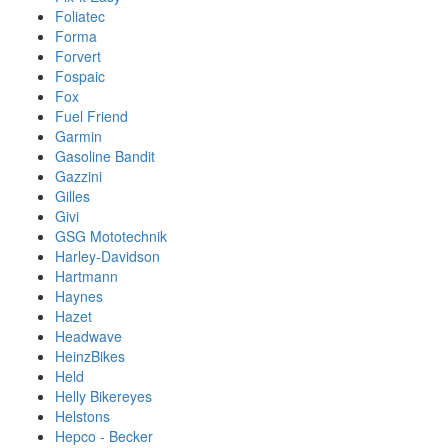
Foliatec
Forma
Forvert
Fospaic
Fox
Fuel Friend
Garmin
Gasoline Bandit
Gazzini
Gilles
Givi
GSG Mototechnik
Harley-Davidson
Hartmann
Haynes
Hazet
Headwave
HeinzBikes
Held
Helly Bikereyes
Helstons
Hepco - Becker