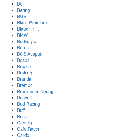
Bell
Bering
BGS
Black Premium
Blauer H.T.
BMW
Bodystyle
Bores
BOS Auspuff
Bosch
Bowtex
Braking
Brandit
Brembo
Bruckmann Verlag
Bucheli
Bud Racing
Buff
Buse
Caberg
Cafe Racer
Cardo