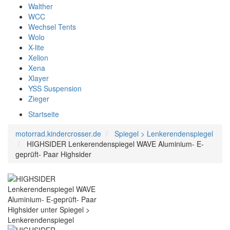
Walther
WCC
Wechsel Tents
Wolo
X-lite
Xelion
Xena
Xlayer
YSS Suspension
Zieger
Startseite
motorrad.kindercrosser.de
Spiegel > Lenkerendenspiegel
HIGHSIDER Lenkerendenspiegel WAVE Aluminium- E-
geprüft- Paar Highsider