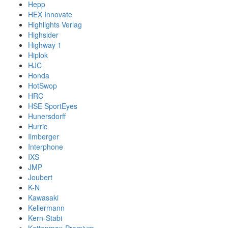
Hepp
HEX Innovate
Highlights Verlag
Highsider
Highway 1
Hiplok
HJC
Honda
HotSwop
HRC
HSE SportEyes
Hunersdorff
Hurric
Ilmberger
Interphone
IXS
JMP
Joubert
K-N
Kawasaki
Kellermann
Kern-Stabi