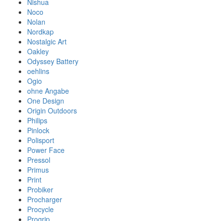
Nishua
Noco
Nolan
Nordkap
Nostalgic Art
Oakley
Odyssey Battery
oehlins
Ogio
ohne Angabe
One Design
Origin Outdoors
Philips
Pinlock
Polisport
Power Face
Pressol
Primus
Print
Probiker
Procharger
Procycle
Progrip