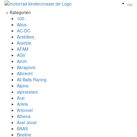
-> Kategorien
100-
Abus
AC-DC
Acebikes
Acerbis
AFAM
AGV
Airoh
Akrapovic
Albrecht
All Balls Racing
Alpine
alpinestars
Arai
Ariete
Artonvel
Athena
Axel Joost
BAAS
Beeline