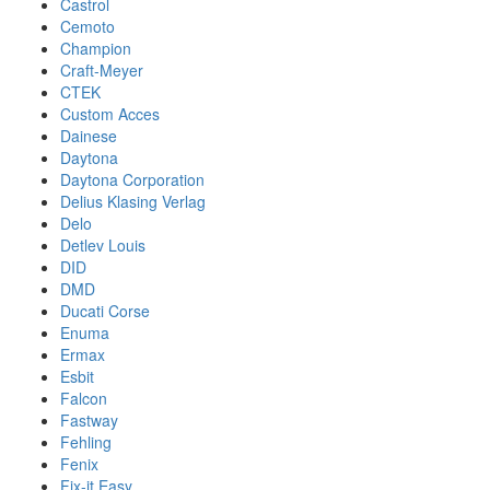
Castrol
Cemoto
Champion
Craft-Meyer
CTEK
Custom Acces
Dainese
Daytona
Daytona Corporation
Delius Klasing Verlag
Delo
Detlev Louis
DID
DMD
Ducati Corse
Enuma
Ermax
Esbit
Falcon
Fastway
Fehling
Fenix
Fix-it Easy