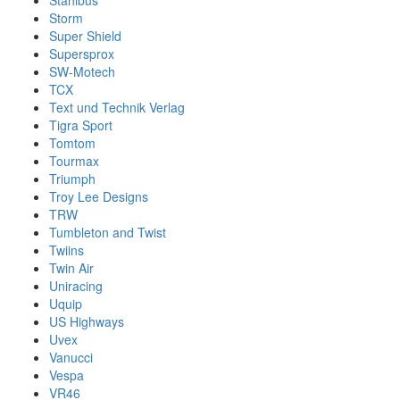
Stahlbus
Storm
Super Shield
Supersprox
SW-Motech
TCX
Text und Technik Verlag
Tigra Sport
Tomtom
Tourmax
Triumph
Troy Lee Designs
TRW
Tumbleton and Twist
Twiins
Twin Air
Uniracing
Uquip
US Highways
Uvex
Vanucci
Vespa
VR46