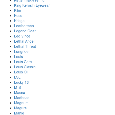
Kettenmax-Premium
King Kerosin Eyewear
Klim
Koso
Kriega
Leatherman
Legend Gear
Leo Vince
Lethal Angel
Lethal Threat
Longride
Louis
Louis Care
Louis Classic
Louis Oil
LSL
Lucky 13
M-S
Macna
Madhead
Magnum
Magura
Mahle