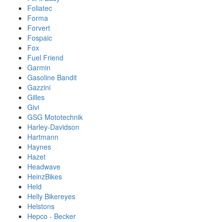
Foliatec
Forma
Forvert
Fospaic
Fox
Fuel Friend
Garmin
Gasoline Bandit
Gazzini
Gilles
Givi
GSG Mototechnik
Harley-Davidson
Hartmann
Haynes
Hazet
Headwave
HeinzBikes
Held
Helly Bikereyes
Helstons
Hepco - Becker