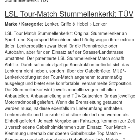
LSL Tour-Match Stummellenkerkit TÜV
Marke / Kategorie:
Lenker, Griffe & Hebel > Lenker
LSL Tour-Match Stummellenkerkit: Original-Stummellenker an
Sport- und Supersport Maschinen sind häufig wegen ihrer extrem
tiefen Lenkerposition zwar ideal für die Rennstrecke oder
Autobahn, aber für den Einsatz auf der Strasse/Landstrasse
umstritten. Der patentierte LSL Stummellenker Match schafft
Abhilfe. Durch seine einzigartige Konstruktion befindet sich das
Lenkrohr nicht neben, sondern über der Gabelbrücke. Mit 2°-
Lenkerkröpfung ist der Tour-Match angenehm tourenmäßig
ausgelegt und bietet eine komfortable, versammelte Sitzposition.
Der Stummellenker wird jeweils modellbezogen mit allen
Anbauteilen, Anbauanleitung und TÜV-Gutachten für das jeweilige
Motorradmodell geliefert. Wenn die Bremsleitung getauscht
werden muss, ist diese ebenfalls im Lieferumfang enthalten.
Lenkerschelle und Lenkrohr sind silber eloxiert und werden als
Einheit geliefert. Je nach Vorgabe am Fahrzeug, kommen zur Zeit
3 verschiedene Gabelholmklemmen zum Einsatz: Tour Match =
Klemmung unterhalb der oberen Gabelbrücke Top Match =
Klemmung oberhalb der oberen Gabelbrücke Twin Match = 2