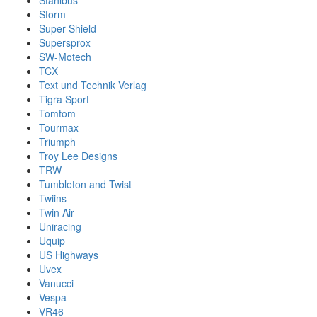
Stahlbus
Storm
Super Shield
Supersprox
SW-Motech
TCX
Text und Technik Verlag
Tigra Sport
Tomtom
Tourmax
Triumph
Troy Lee Designs
TRW
Tumbleton and Twist
Twiins
Twin Air
Uniracing
Uquip
US Highways
Uvex
Vanucci
Vespa
VR46