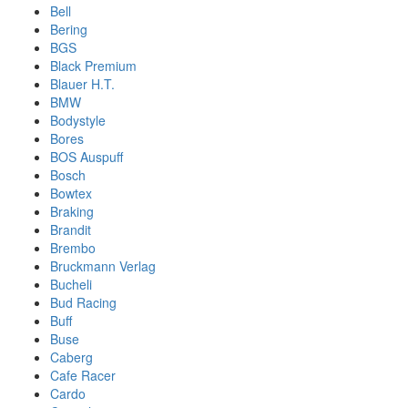
Bell
Bering
BGS
Black Premium
Blauer H.T.
BMW
Bodystyle
Bores
BOS Auspuff
Bosch
Bowtex
Braking
Brandit
Brembo
Bruckmann Verlag
Bucheli
Bud Racing
Buff
Buse
Caberg
Cafe Racer
Cardo