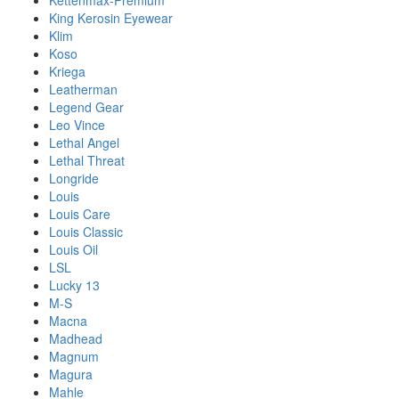
Kettenmax-Premium
King Kerosin Eyewear
Klim
Koso
Kriega
Leatherman
Legend Gear
Leo Vince
Lethal Angel
Lethal Threat
Longride
Louis
Louis Care
Louis Classic
Louis Oil
LSL
Lucky 13
M-S
Macna
Madhead
Magnum
Magura
Mahle