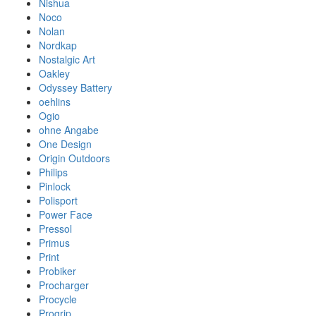
Nishua
Noco
Nolan
Nordkap
Nostalgic Art
Oakley
Odyssey Battery
oehlins
Ogio
ohne Angabe
One Design
Origin Outdoors
Philips
Pinlock
Polisport
Power Face
Pressol
Primus
Print
Probiker
Procharger
Procycle
Progrip