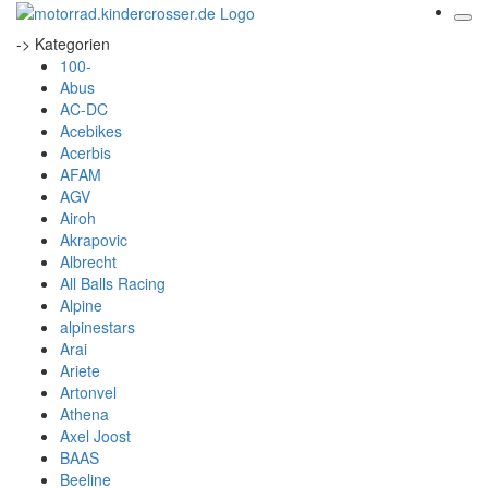
-> Kategorien
100-
Abus
AC-DC
Acebikes
Acerbis
AFAM
AGV
Airoh
Akrapovic
Albrecht
All Balls Racing
Alpine
alpinestars
Arai
Ariete
Artonvel
Athena
Axel Joost
BAAS
Beeline