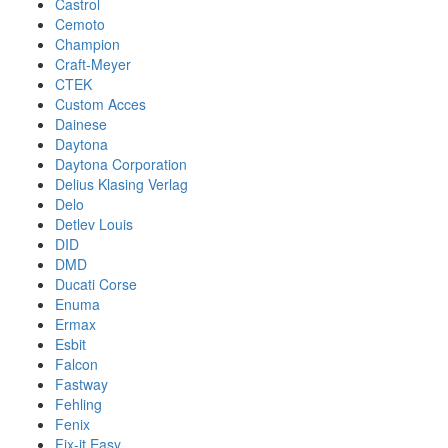
Castrol
Cemoto
Champion
Craft-Meyer
CTEK
Custom Acces
Dainese
Daytona
Daytona Corporation
Delius Klasing Verlag
Delo
Detlev Louis
DID
DMD
Ducati Corse
Enuma
Ermax
Esbit
Falcon
Fastway
Fehling
Fenix
Fix-it Easy