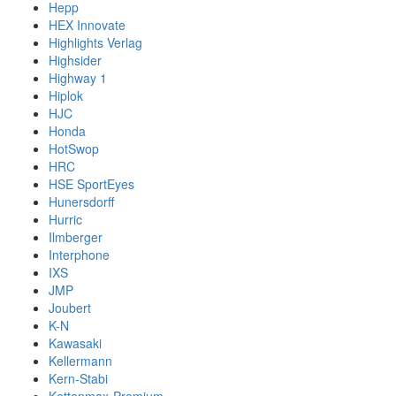
Hepp
HEX Innovate
Highlights Verlag
Highsider
Highway 1
Hiplok
HJC
Honda
HotSwop
HRC
HSE SportEyes
Hunersdorff
Hurric
Ilmberger
Interphone
IXS
JMP
Joubert
K-N
Kawasaki
Kellermann
Kern-Stabi