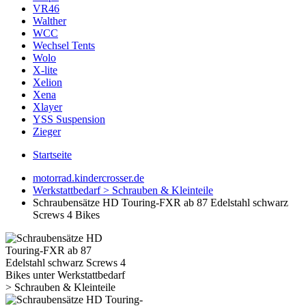
VR46
Walther
WCC
Wechsel Tents
Wolo
X-lite
Xelion
Xena
Xlayer
YSS Suspension
Zieger
Startseite
motorrad.kindercrosser.de
Werkstattbedarf > Schrauben & Kleinteile
Schraubensätze HD Touring-FXR ab 87 Edelstahl schwarz
Screws 4 Bikes