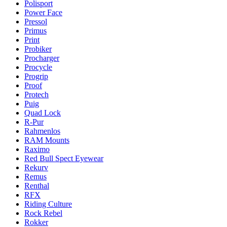
Polisport
Power Face
Pressol
Primus
Print
Probiker
Procharger
Procycle
Progrip
Proof
Protech
Puig
Quad Lock
R-Pur
Rahmenlos
RAM Mounts
Raximo
Red Bull Spect Eyewear
Rekurv
Remus
Renthal
RFX
Riding Culture
Rock Rebel
Rokker