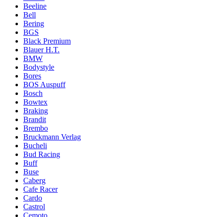
Beeline
Bell
Bering
BGS
Black Premium
Blauer H.T.
BMW
Bodystyle
Bores
BOS Auspuff
Bosch
Bowtex
Braking
Brandit
Brembo
Bruckmann Verlag
Bucheli
Bud Racing
Buff
Buse
Caberg
Cafe Racer
Cardo
Castrol
Cemoto