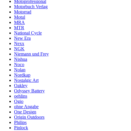
Motoprofessional
Motorbuch Verlag
Motorrad
Motul
MRA
MTR
National Cycle
New Era
Nexx
NGK
Niemann und Frey
Nishua
Noco
Nolan
Nordkap
Nostalgic Art
Oakley
Odyssey Battery
oehlins
Ogio
ohne Angabe
One Design
Origin Outdoors
Philips
Pinlock