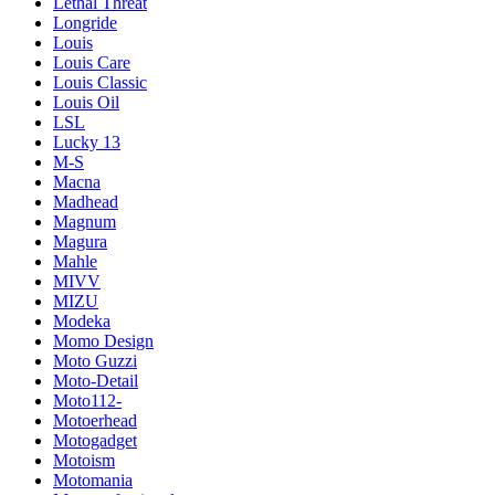
Lethal Threat
Longride
Louis
Louis Care
Louis Classic
Louis Oil
LSL
Lucky 13
M-S
Macna
Madhead
Magnum
Magura
Mahle
MIVV
MIZU
Modeka
Momo Design
Moto Guzzi
Moto-Detail
Moto112-
Motoerhead
Motogadget
Motoism
Motomania