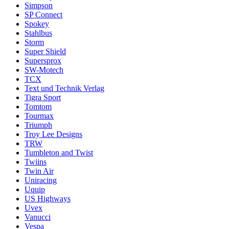
Simpson
SP Connect
Spokey
Stahlbus
Storm
Super Shield
Supersprox
SW-Motech
TCX
Text und Technik Verlag
Tigra Sport
Tomtom
Tourmax
Triumph
Troy Lee Designs
TRW
Tumbleton and Twist
Twiins
Twin Air
Uniracing
Uquip
US Highways
Uvex
Vanucci
Vespa