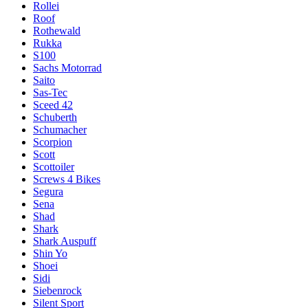
Rollei
Roof
Rothewald
Rukka
S100
Sachs Motorrad
Saito
Sas-Tec
Sceed 42
Schuberth
Schumacher
Scorpion
Scott
Scottoiler
Screws 4 Bikes
Segura
Sena
Shad
Shark
Shark Auspuff
Shin Yo
Shoei
Sidi
Siebenrock
Silent Sport