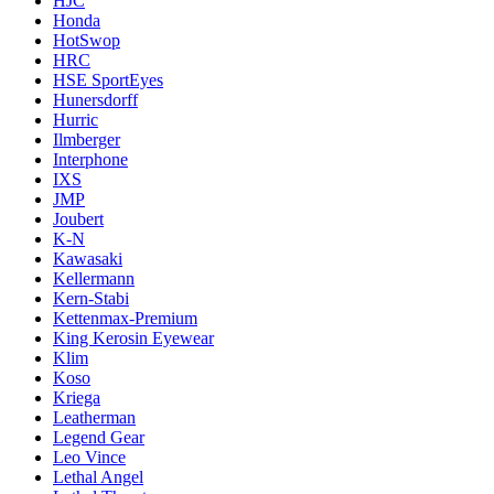
HJC
Honda
HotSwop
HRC
HSE SportEyes
Hunersdorff
Hurric
Ilmberger
Interphone
IXS
JMP
Joubert
K-N
Kawasaki
Kellermann
Kern-Stabi
Kettenmax-Premium
King Kerosin Eyewear
Klim
Koso
Kriega
Leatherman
Legend Gear
Leo Vince
Lethal Angel