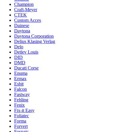
Champion
Craft-Meyer
CTEK
Custom Acces
Dainese
Daytona
Daytona Corporation
Delius Klasing Verlag
Delo
Detlev Louis
DID
DMD
Ducati Corse
Enuma
Ermax
Esbit
Falcon
Fastway
Fehling
Fenix
Fix-it Easy
Foliatec
Forma
Forvert
Fospaic