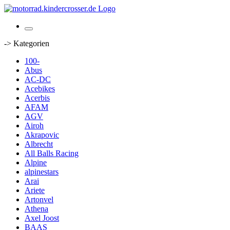
-> Kategorien
100-
Abus
AC-DC
Acebikes
Acerbis
AFAM
AGV
Airoh
Akrapovic
Albrecht
All Balls Racing
Alpine
alpinestars
Arai
Ariete
Artonvel
Athena
Axel Joost
BAAS