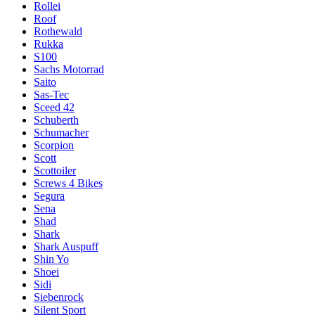
Rollei
Roof
Rothewald
Rukka
S100
Sachs Motorrad
Saito
Sas-Tec
Sceed 42
Schuberth
Schumacher
Scorpion
Scott
Scottoiler
Screws 4 Bikes
Segura
Sena
Shad
Shark
Shark Auspuff
Shin Yo
Shoei
Sidi
Siebenrock
Silent Sport