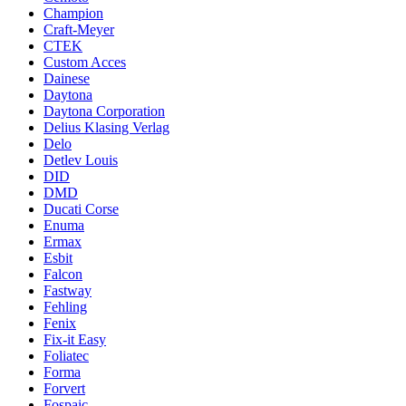
Champion
Craft-Meyer
CTEK
Custom Acces
Dainese
Daytona
Daytona Corporation
Delius Klasing Verlag
Delo
Detlev Louis
DID
DMD
Ducati Corse
Enuma
Ermax
Esbit
Falcon
Fastway
Fehling
Fenix
Fix-it Easy
Foliatec
Forma
Forvert
Fospaic