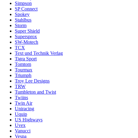
Simpson
SP Connect
Spokey
Stahlbus
Storm
Super Shield
Supersprox
SW-Motech
TCX
Text und Technik Verlag
Tigra Sport
Tomtom
Tourmax
Triumph
Troy Lee Designs
TRW
Tumbleton and Twist
Twiins
Twin Air
Uniracing
Uquip
US Highways
Uvex
Vanucci
Vespa