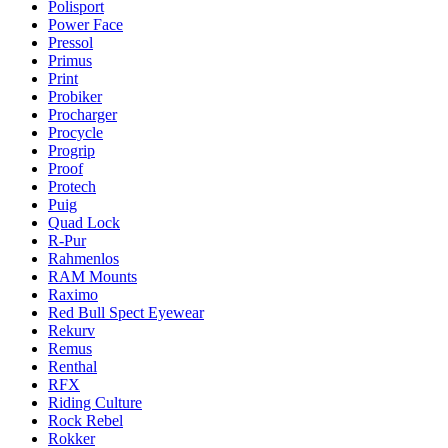
Polisport
Power Face
Pressol
Primus
Print
Probiker
Procharger
Procycle
Progrip
Proof
Protech
Puig
Quad Lock
R-Pur
Rahmenlos
RAM Mounts
Raximo
Red Bull Spect Eyewear
Rekurv
Remus
Renthal
RFX
Riding Culture
Rock Rebel
Rokker