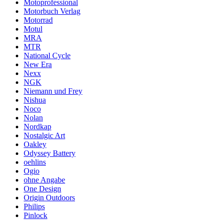
Motoprofessional
Motorbuch Verlag
Motorrad
Motul
MRA
MTR
National Cycle
New Era
Nexx
NGK
Niemann und Frey
Nishua
Noco
Nolan
Nordkap
Nostalgic Art
Oakley
Odyssey Battery
oehlins
Ogio
ohne Angabe
One Design
Origin Outdoors
Philips
Pinlock