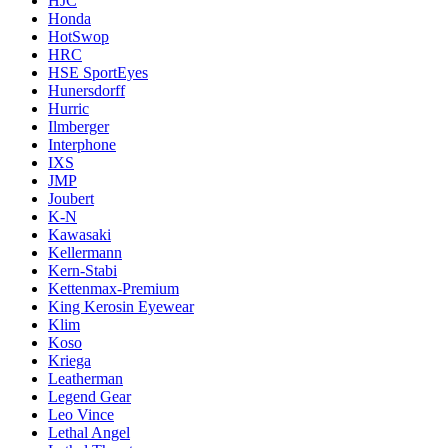
HJC
Honda
HotSwop
HRC
HSE SportEyes
Hunersdorff
Hurric
Ilmberger
Interphone
IXS
JMP
Joubert
K-N
Kawasaki
Kellermann
Kern-Stabi
Kettenmax-Premium
King Kerosin Eyewear
Klim
Koso
Kriega
Leatherman
Legend Gear
Leo Vince
Lethal Angel