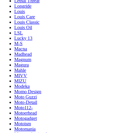
Lethal Threat
Longride
Louis
Louis Care
Louis Classic
Louis Oil
LSL
Lucky 13
M-S
Macna
Madhead
Magnum
Magura
Mahle
MIVV
MIZU
Modeka
Momo Design
Moto Guzzi
Moto-Detail
Moto112-
Motoerhead
Motogadget
Motoism
Motomania