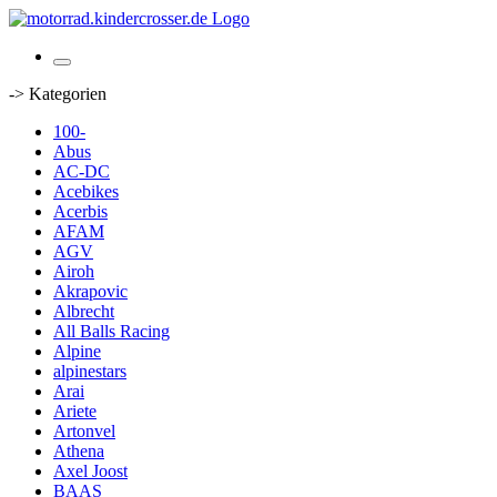
-> Kategorien
100-
Abus
AC-DC
Acebikes
Acerbis
AFAM
AGV
Airoh
Akrapovic
Albrecht
All Balls Racing
Alpine
alpinestars
Arai
Ariete
Artonvel
Athena
Axel Joost
BAAS