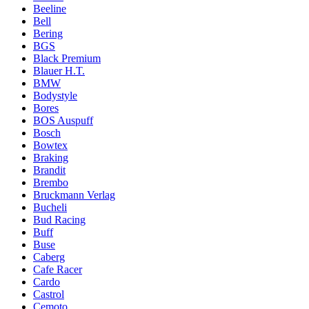
Beeline
Bell
Bering
BGS
Black Premium
Blauer H.T.
BMW
Bodystyle
Bores
BOS Auspuff
Bosch
Bowtex
Braking
Brandit
Brembo
Bruckmann Verlag
Bucheli
Bud Racing
Buff
Buse
Caberg
Cafe Racer
Cardo
Castrol
Cemoto