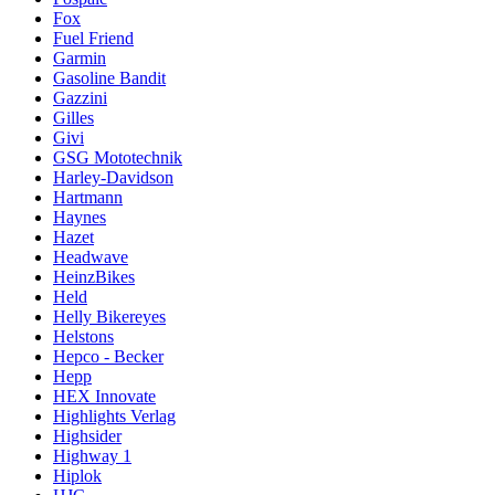
Fox
Fuel Friend
Garmin
Gasoline Bandit
Gazzini
Gilles
Givi
GSG Mototechnik
Harley-Davidson
Hartmann
Haynes
Hazet
Headwave
HeinzBikes
Held
Helly Bikereyes
Helstons
Hepco - Becker
Hepp
HEX Innovate
Highlights Verlag
Highsider
Highway 1
Hiplok