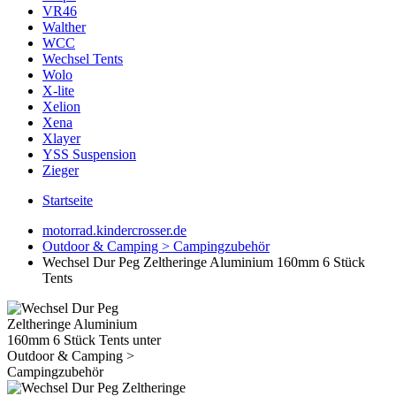
VR46
Walther
WCC
Wechsel Tents
Wolo
X-lite
Xelion
Xena
Xlayer
YSS Suspension
Zieger
Startseite
motorrad.kindercrosser.de
Outdoor & Camping > Campingzubehör
Wechsel Dur Peg Zeltheringe Aluminium 160mm 6 Stück
Tents