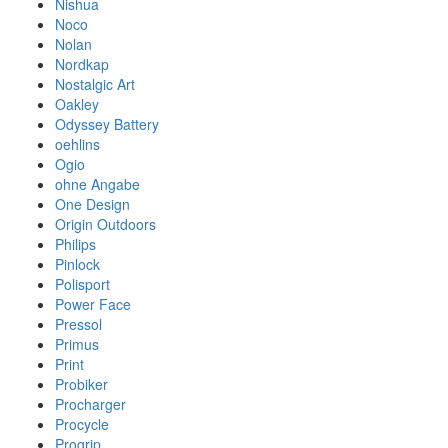
Nishua
Noco
Nolan
Nordkap
Nostalgic Art
Oakley
Odyssey Battery
oehlins
Ogio
ohne Angabe
One Design
Origin Outdoors
Philips
Pinlock
Polisport
Power Face
Pressol
Primus
Print
Probiker
Procharger
Procycle
Progrip