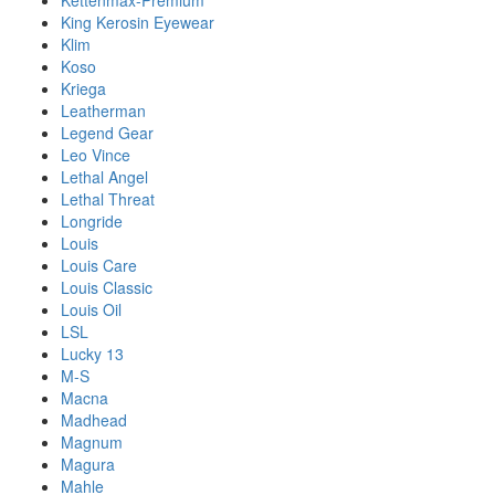
Kettenmax-Premium
King Kerosin Eyewear
Klim
Koso
Kriega
Leatherman
Legend Gear
Leo Vince
Lethal Angel
Lethal Threat
Longride
Louis
Louis Care
Louis Classic
Louis Oil
LSL
Lucky 13
M-S
Macna
Madhead
Magnum
Magura
Mahle