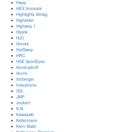
Hepp
HEX Innovate
Highlights Verlag
Highsider
Highway 1
Hiplok
HJC
Honda
HotSwop
HRC
HSE SportEyes
Hunersdorff
Hurric
Ilmberger
Interphone
IXS
JMP
Joubert
K-N
Kawasaki
Kellermann
Kern-Stabi