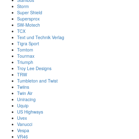
Stahlbus
Storm
Super Shield
Supersprox
SW-Motech
TCX
Text und Technik Verlag
Tigra Sport
Tomtom
Tourmax
Triumph
Troy Lee Designs
TRW
Tumbleton and Twist
Twiins
Twin Air
Uniracing
Uquip
US Highways
Uvex
Vanucci
Vespa
VR46