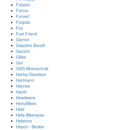
Foliatec
Forma
Forvert
Fospaic
Fox
Fuel Friend
Garmin
Gasoline Bandit
Gazzini
Gilles
Givi
GSG Mototechnik
Harley-Davidson
Hartmann
Haynes
Hazet
Headwave
HeinzBikes
Held
Helly Bikereyes
Helstons
Hepco - Becker