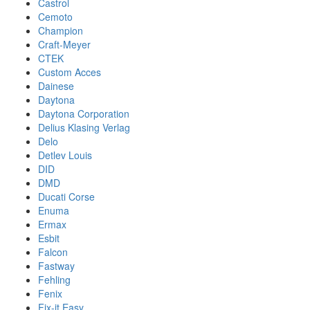
Castrol
Cemoto
Champion
Craft-Meyer
CTEK
Custom Acces
Dainese
Daytona
Daytona Corporation
Delius Klasing Verlag
Delo
Detlev Louis
DID
DMD
Ducati Corse
Enuma
Ermax
Esbit
Falcon
Fastway
Fehling
Fenix
Fix-it Easy