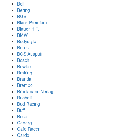
Bell
Bering
BGS
Black Premium
Blauer H.T.
BMW
Bodystyle
Bores
BOS Auspuff
Bosch
Bowtex
Braking
Brandit
Brembo
Bruckmann Verlag
Bucheli
Bud Racing
Buff
Buse
Caberg
Cafe Racer
Cardo