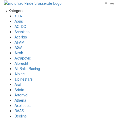
-> Kategorien
100-
Abus
AC-DC
Acebikes
Acerbis
AFAM
AGV
Airoh
Akrapovic
Albrecht
All Balls Racing
Alpine
alpinestars
Arai
Ariete
Artonvel
Athena
Axel Joost
BAAS
Beeline