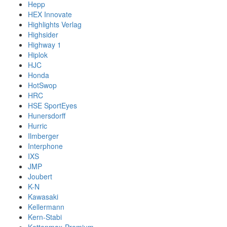
Hepp
HEX Innovate
Highlights Verlag
Highsider
Highway 1
Hiplok
HJC
Honda
HotSwop
HRC
HSE SportEyes
Hunersdorff
Hurric
Ilmberger
Interphone
IXS
JMP
Joubert
K-N
Kawasaki
Kellermann
Kern-Stabi