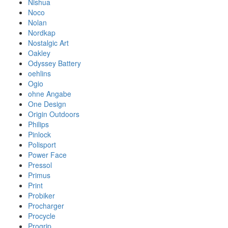
Nishua
Noco
Nolan
Nordkap
Nostalgic Art
Oakley
Odyssey Battery
oehlins
Ogio
ohne Angabe
One Design
Origin Outdoors
Philips
Pinlock
Polisport
Power Face
Pressol
Primus
Print
Probiker
Procharger
Procycle
Progrip