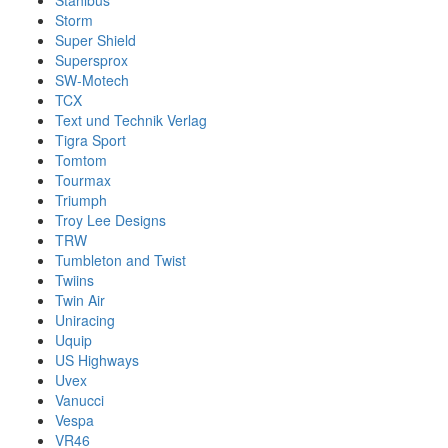
Stahlbus
Storm
Super Shield
Supersprox
SW-Motech
TCX
Text und Technik Verlag
Tigra Sport
Tomtom
Tourmax
Triumph
Troy Lee Designs
TRW
Tumbleton and Twist
Twiins
Twin Air
Uniracing
Uquip
US Highways
Uvex
Vanucci
Vespa
VR46