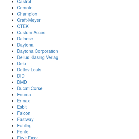
Castrol
Cemoto
Champion
Craft-Meyer
CTEK
Custom Acces
Dainese
Daytona
Daytona Corporation
Delius Klasing Verlag
Delo
Detlev Louis
DID
DMD
Ducati Corse
Enuma
Ermax
Esbit
Falcon
Fastway
Fehling
Fenix
Fix-it Easy