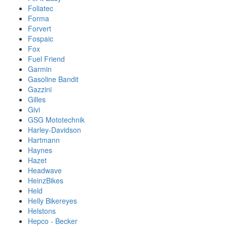
Foliatec
Forma
Forvert
Fospaic
Fox
Fuel Friend
Garmin
Gasoline Bandit
Gazzini
Gilles
Givi
GSG Mototechnik
Harley-Davidson
Hartmann
Haynes
Hazet
Headwave
HeinzBikes
Held
Helly Bikereyes
Helstons
Hepco - Becker