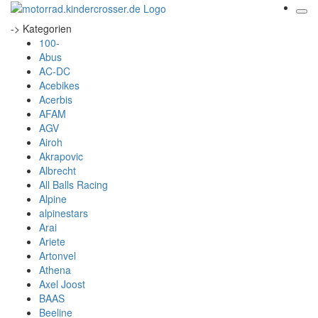
-> Kategorien
100-
Abus
AC-DC
Acebikes
Acerbis
AFAM
AGV
Airoh
Akrapovic
Albrecht
All Balls Racing
Alpine
alpinestars
Arai
Ariete
Artonvel
Athena
Axel Joost
BAAS
Beeline