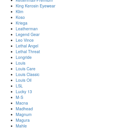
Kettenmax-Premium
King Kerosin Eyewear
Klim
Koso
Kriega
Leatherman
Legend Gear
Leo Vince
Lethal Angel
Lethal Threat
Longride
Louis
Louis Care
Louis Classic
Louis Oil
LSL
Lucky 13
M-S
Macna
Madhead
Magnum
Magura
Mahle