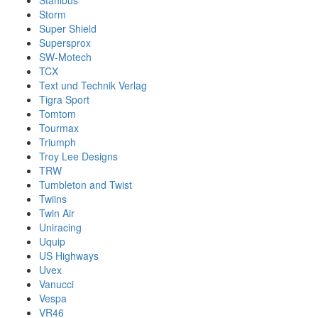
Stahlbus
Storm
Super Shield
Supersprox
SW-Motech
TCX
Text und Technik Verlag
Tigra Sport
Tomtom
Tourmax
Triumph
Troy Lee Designs
TRW
Tumbleton and Twist
Twiins
Twin Air
Uniracing
Uquip
US Highways
Uvex
Vanucci
Vespa
VR46