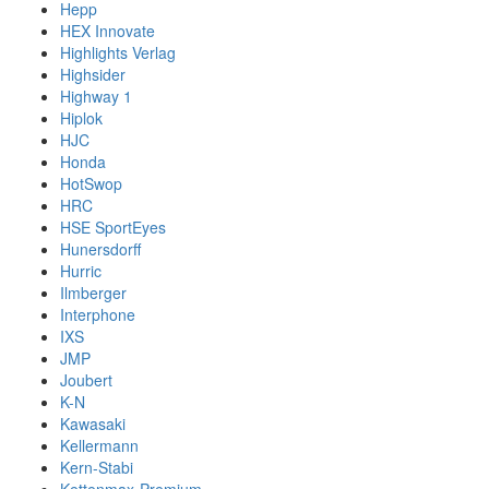
Hepp
HEX Innovate
Highlights Verlag
Highsider
Highway 1
Hiplok
HJC
Honda
HotSwop
HRC
HSE SportEyes
Hunersdorff
Hurric
Ilmberger
Interphone
IXS
JMP
Joubert
K-N
Kawasaki
Kellermann
Kern-Stabi