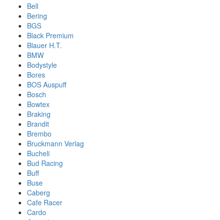
Bell
Bering
BGS
Black Premium
Blauer H.T.
BMW
Bodystyle
Bores
BOS Auspuff
Bosch
Bowtex
Braking
Brandit
Brembo
Bruckmann Verlag
Bucheli
Bud Racing
Buff
Buse
Caberg
Cafe Racer
Cardo