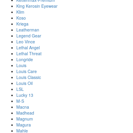
Kettenmax-Premium
King Kerosin Eyewear
Klim
Koso
Kriega
Leatherman
Legend Gear
Leo Vince
Lethal Angel
Lethal Threat
Longride
Louis
Louis Care
Louis Classic
Louis Oil
LSL
Lucky 13
M-S
Macna
Madhead
Magnum
Magura
Mahle