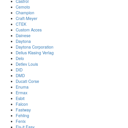
Castrol
Cemoto
Champion
Craft-Meyer
CTEK
Custom Acces
Dainese
Daytona
Daytona Corporation
Delius Klasing Verlag
Delo
Detlev Louis
DID
DMD
Ducati Corse
Enuma
Ermax
Esbit
Falcon
Fastway
Fehling
Fenix
Fix-it Easy