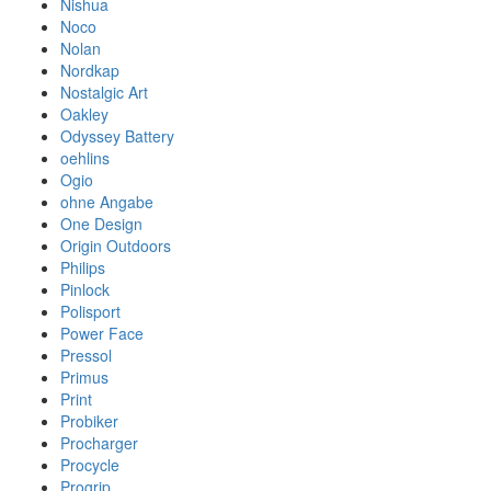
Nishua
Noco
Nolan
Nordkap
Nostalgic Art
Oakley
Odyssey Battery
oehlins
Ogio
ohne Angabe
One Design
Origin Outdoors
Philips
Pinlock
Polisport
Power Face
Pressol
Primus
Print
Probiker
Procharger
Procycle
Progrip