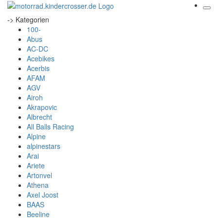
-> Kategorien
100-
Abus
AC-DC
Acebikes
Acerbis
AFAM
AGV
Airoh
Akrapovic
Albrecht
All Balls Racing
Alpine
alpinestars
Arai
Ariete
Artonvel
Athena
Axel Joost
BAAS
Beeline