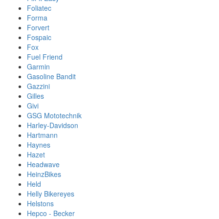
Foliatec
Forma
Forvert
Fospaic
Fox
Fuel Friend
Garmin
Gasoline Bandit
Gazzini
Gilles
Givi
GSG Mototechnik
Harley-Davidson
Hartmann
Haynes
Hazet
Headwave
HeinzBikes
Held
Helly Bikereyes
Helstons
Hepco - Becker