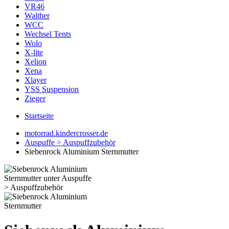
VR46
Walther
WCC
Wechsel Tents
Wolo
X-lite
Xelion
Xena
Xlayer
YSS Suspension
Zieger
Startseite
motorrad.kindercrosser.de
Auspuffe > Auspuffzubehör
Siebenrock Aluminium Sternmutter