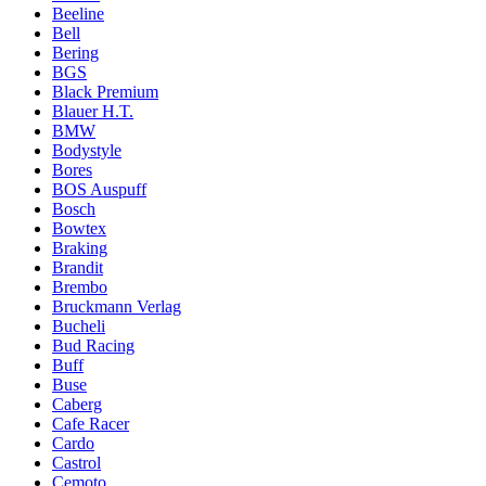
Beeline
Bell
Bering
BGS
Black Premium
Blauer H.T.
BMW
Bodystyle
Bores
BOS Auspuff
Bosch
Bowtex
Braking
Brandit
Brembo
Bruckmann Verlag
Bucheli
Bud Racing
Buff
Buse
Caberg
Cafe Racer
Cardo
Castrol
Cemoto