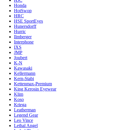
HJC
Honda
HotSwop
HRC
HSE SportEyes
Hunersdorff
Hurric
Ilmberger
Interphone
IXS
JMP
Joubert
K-N
Kawasaki
Kellermann
Kern-Stabi
Kettenmax-Premium
King Kerosin Eyewear
Klim
Koso
Kriega
Leatherman
Legend Gear
Leo Vince
Lethal Angel