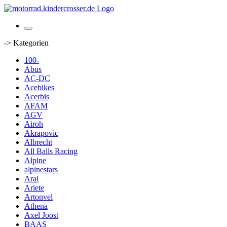
-> Kategorien
100-
Abus
AC-DC
Acebikes
Acerbis
AFAM
AGV
Airoh
Akrapovic
Albrecht
All Balls Racing
Alpine
alpinestars
Arai
Ariete
Artonvel
Athena
Axel Joost
BAAS