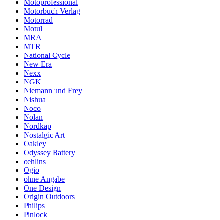
Motoprofessional
Motorbuch Verlag
Motorrad
Motul
MRA
MTR
National Cycle
New Era
Nexx
NGK
Niemann und Frey
Nishua
Noco
Nolan
Nordkap
Nostalgic Art
Oakley
Odyssey Battery
oehlins
Ogio
ohne Angabe
One Design
Origin Outdoors
Philips
Pinlock