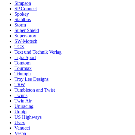
Simpson
SP Connect
Spokey
Stahlbus
Storm
Super Shield
Supersprox
SW-Motech
TCX
Text und Technik Verlag
Tigra Sport
Tomtom
Tourmax
Triumph
Troy Lee Designs
TRW
Tumbleton and Twist
Twiins
Twin Air
Uniracing
Uquip
US Highways
Uvex
Vanucci
Vespa