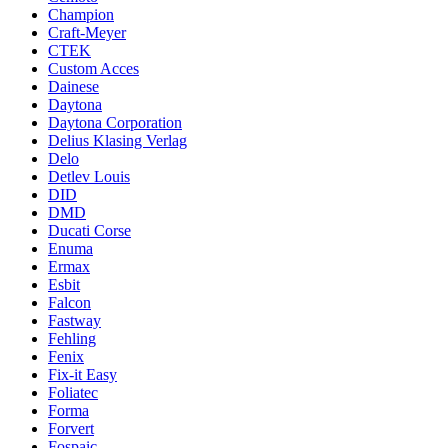
Champion
Craft-Meyer
CTEK
Custom Acces
Dainese
Daytona
Daytona Corporation
Delius Klasing Verlag
Delo
Detlev Louis
DID
DMD
Ducati Corse
Enuma
Ermax
Esbit
Falcon
Fastway
Fehling
Fenix
Fix-it Easy
Foliatec
Forma
Forvert
Fospaic