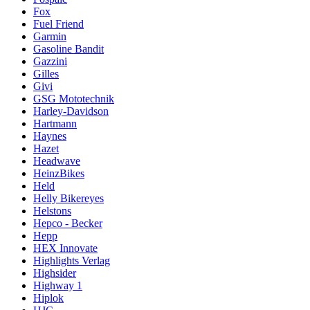
Fox
Fuel Friend
Garmin
Gasoline Bandit
Gazzini
Gilles
Givi
GSG Mototechnik
Harley-Davidson
Hartmann
Haynes
Hazet
Headwave
HeinzBikes
Held
Helly Bikereyes
Helstons
Hepco - Becker
Hepp
HEX Innovate
Highlights Verlag
Highsider
Highway 1
Hiplok