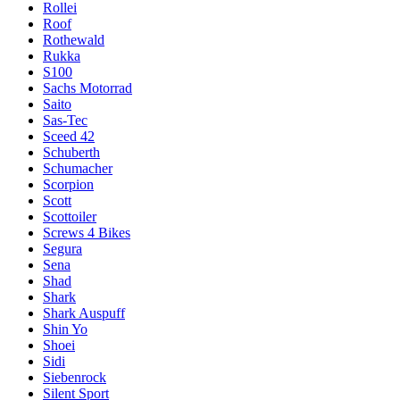
Rollei
Roof
Rothewald
Rukka
S100
Sachs Motorrad
Saito
Sas-Tec
Sceed 42
Schuberth
Schumacher
Scorpion
Scott
Scottoiler
Screws 4 Bikes
Segura
Sena
Shad
Shark
Shark Auspuff
Shin Yo
Shoei
Sidi
Siebenrock
Silent Sport