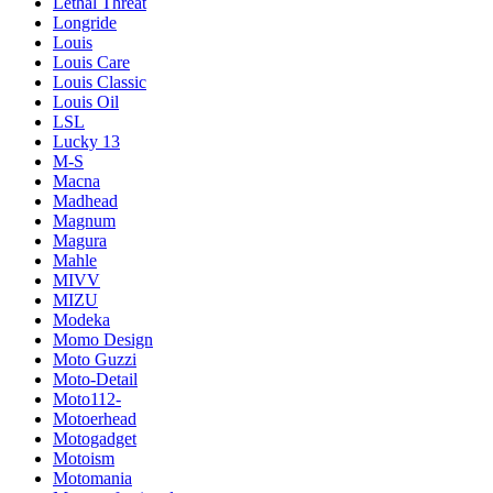
Lethal Threat
Longride
Louis
Louis Care
Louis Classic
Louis Oil
LSL
Lucky 13
M-S
Macna
Madhead
Magnum
Magura
Mahle
MIVV
MIZU
Modeka
Momo Design
Moto Guzzi
Moto-Detail
Moto112-
Motoerhead
Motogadget
Motoism
Motomania