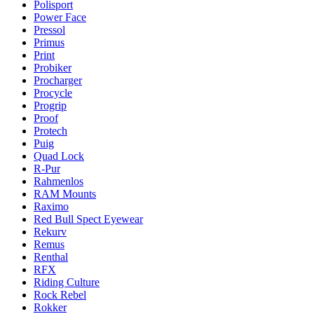
Polisport
Power Face
Pressol
Primus
Print
Probiker
Procharger
Procycle
Progrip
Proof
Protech
Puig
Quad Lock
R-Pur
Rahmenlos
RAM Mounts
Raximo
Red Bull Spect Eyewear
Rekurv
Remus
Renthal
RFX
Riding Culture
Rock Rebel
Rokker